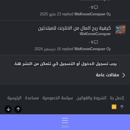
0
WeKnowConquer
23 مايو 2025
كيفية ربح المال من الانترنت للمبتدئين
WeKnowConquer
0
WeKnowConquer
16 ديسمبر 2024
يجب تسجيل الدخول أو التسجيل كي تتمكن من النشر هنا.
مقالات عامة
إتصل بنا
الشروط والقوانين
سياسة الخصوصية
مساعدة
الرئيسية
R
S
أعلى
أسفل
S
قائمة