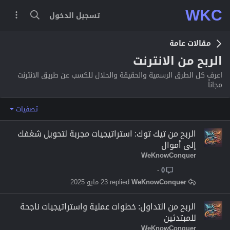
WKC
تسجيل الدخول
مقالات عامة
الربح من الانترنت
اعرف كل الطرق الرسمية والحقيقة والحلال للكسب عن طريق الانترنت
مجاناً
تصفيات
الربح من تيك توك: استراتيجيات مجربة لتحويل شغفك
إلى أموال
WeKnowConquer
0
WeKnowConquer
23 مايو 2025
الربح من التداول: خطوات عملية واستراتيجيات ناجحة
للمبتدئين
WeKnowConquer