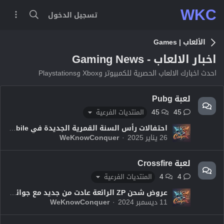
WKC
تسجيل الدخول
الألعاب | Games
اخبار الالعاب - Gaming News
احدث اخبارك الالعاب الحصرية للكمبيوتر وXbox وPlaystations
لعبة Pubg
45
45
المنتديات الفرعية
احتفالات رأس السنة القمرية الجديدة في PUBG Mobile: التاريخ والمكافآت والعملية والمزيد
26 يناير 2025
WeKnowConquer
لعبة Crossfire
4
4
المنتديات الفرعية
عروض شحن ZP الرائعة عادت من جديد مع جوائز مميزة من 1 الى 31 ديسمبر 2024م - كروس فاير
11 ديسمبر 2024
WeKnowConquer