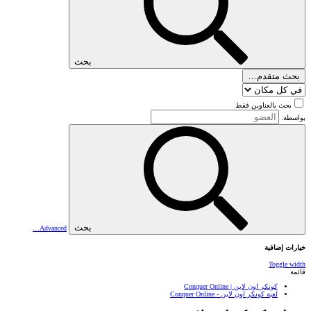
بحث
بحث متقدم…
بحث بالعناوين فقط
بواسطة:
بحث
Advanced…
خيارات إضافية
Toggle width
قائمة
كونكر اون لاين | Conquer Online
لعبة كونكر اون لاين - Conquer Online