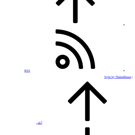
RSS
Style by ThemeHouse
|
أعلى