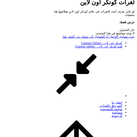
ثغرات كونكر اون لاين
لو عايز تعرف اجدد الثغرات فى عالم كونكر اون لاين هتلاقيها هنا
تصفيات
عرض فقط:
جار التحميل…
لا توجد مواضيع في هذا المنتدى.
يجب تسجيل الدخول أو التسجيل كي تتمكن من النشر هنا.
كونكر اون لاين | Conquer Online
لعبة كونكر اون لاين - Conquer Online
إتصل بنا
الشروط والقوانين
سياسة الخصوصية
مساعدة
الرئيسية