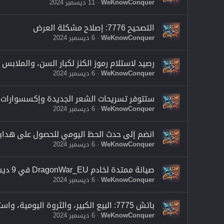
WeKnowConquer
11 ديسمبر 2024
التصحيح 7776: إصلاح مشكلة العرض
WeKnowConquer
6 ديسمبر 2024
رصيد لاستلام رموز الكنز لكبار السن، والملابس (ب)، والمزيد من 3
WeKnowConquer
6 ديسمبر 2024
ستتوفر تسريحات الشعر الجديدة وإكسسوارات 
WeKnowConquer
6 ديسمبر 2024
انضم إلى حدث الحظ اليومي للحصول على هداي
WeKnowConquer
6 ديسمبر 2024
صيانة ممتدة لخادم DragonWar_EU في 9 ديسمبر
WeKnowConquer
6 ديسمبر 2024
باتش 7775: البيع الكبير، والثروة اليومية، واسترداد الائتمان، وإزالة مهمة Sky Pass، والمزيد
WeKnowConquer
6 ديسمبر 2024