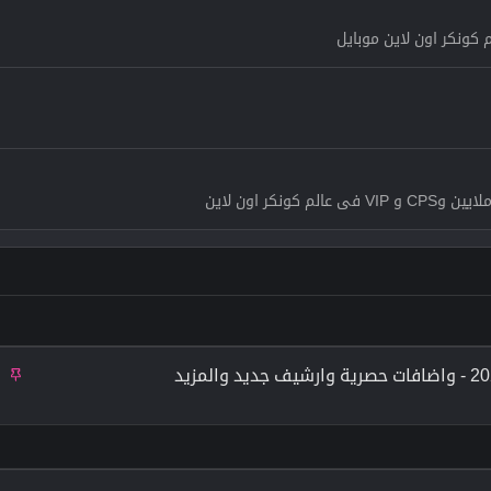
 كونكر اون لاين موبايل
م
ث
ب
ت