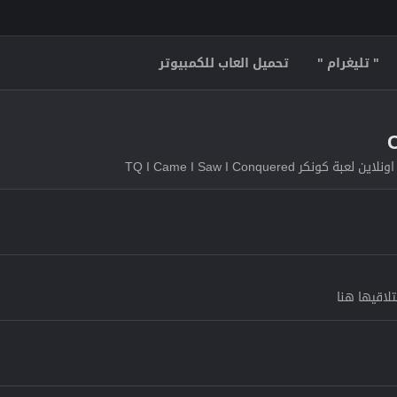
" تليغرام "
تحميل العاب للكمبيوتر
TQ I Came I Saw I Conque
تلاقيها هنا