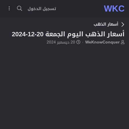
WKC
تسجيل الدخول
أسعار الذهب
أسعار الذهب اليوم الجمعة 20-12-2024
ب
ت
WeKnowConquer
20 ديسمبر 2024
ا
ا
د
ر
ئ
ي
ا
خ
ل
ا
م
ل
و
ب
ض
د
و
ء
ع