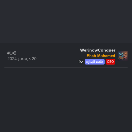
WeKnowConquer
#1
Ehab Mohamed
20 ديسمبر 2024
CEO
طاقم الإدارة